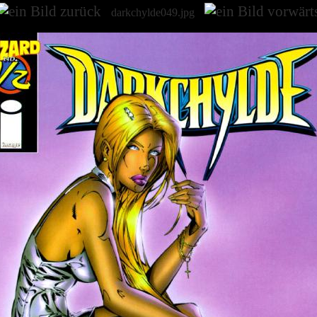
darkchylde049.jpg